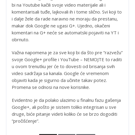
bi na Youtube kačili svoje video materijale ali i
komentarisali tuđe, lajkovali ih i tome slično. Svi koji to
i dalje žele da rade naravno ne moraju da prestanu,
makar dok Google ne ugasi G+. Ujedno, okačeni
komentari na G+ neće se automatski pojaviti na YT i
obrnuto.
Važna napomena je za sve koji bi da što pre “razvežu”
svoje Google+ profile i YouTube – NEMOJTE to raditi
u ovom trenutku jer će to dovesti od brisanja svih
video sadržaja sa kanala. Google će vremenom
objaviti kada je sigurno da učinite takav potez.
Promena se odnosi na nove korisnike.
Evidentno je da polako ulazimo u finalnu fazu gašenja
Google+, ali pošto je sistem toliko integrisan u sve
druge, biće pitanje videti koliko će se brzo dogoditi
“pročišćenje”.