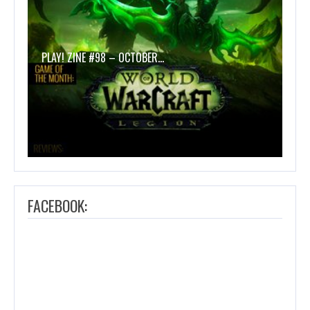
PLAY! ZINE #98 – OCTOBER…
FACEBOOK: