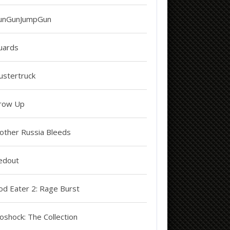
unGunJumpGun
uards
ustertruck
row Up
other Russia Bleeds
edout
od Eater 2: Rage Burst
oshock: The Collection