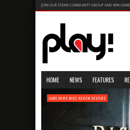
JOIN OUR STEAM COMMUNITY GROUP AND WIN GAME
HOME
NEWS
FEATURES
RE
FEATURE
GAME NEWS
HARDWARE
GAME NEWS
GAME NEWS
NEWS
MISC
GAME REVIEW
REVIEW
REVIEW
GAME REVIEW
REVIEWS
REVIEWS
REVIEW
REVIEWS
PLAYSTATION