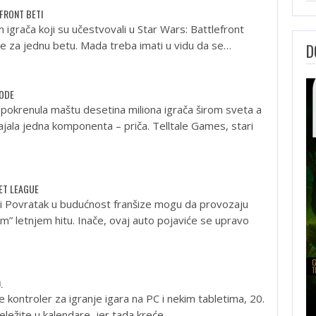
FRONT BETI
 igrača koji su učestvovali u Star Wars: Battlefront
jke za jednu betu. Mada treba imati u vidu da se…
D
MODE
e pokrenula maštu desetina miliona igrača širom sveta a
ajala jedna komponenta – priča. Telltale Games, stari
ET LEAGUE
a i Povratak u budućnost franšize mogu da provozaju
” letnjem hitu. Inače, ovaj auto pojaviće se upravo
.
e kontroler za igranje igara na PC i nekim tabletima, 20.
beležite u kalendare, jer tada kreće…