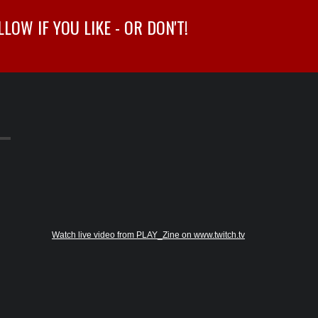
OW IF YOU LIKE - OR DON'T!
Watch live video from PLAY_Zine on www.twitch.tv