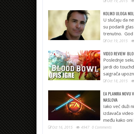
Oct 19, 2015
KOLIKO ULOGA NOL
U slučaju da ne
su podarili gla
trenutno. God
Oct 19, 2015
VIDEO REVIEW: BL
Poslednje seku
jardi do touchd
saigrača upozn
Oct 18, 2015
EA PLANIRA NOVU V
NASLOVA
Iako već duži n
izdavača video 
među kako oni 
Oct 16, 2015
4947
0 Comments