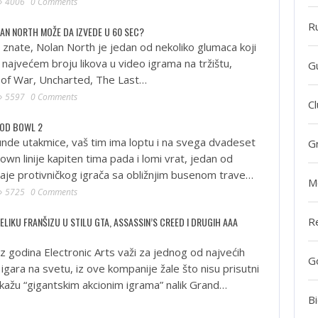
4006
0 Comments
R
AN NORTH MOŽE DA IZVEDE U 60 SEC?
 znate, Nolan North je jedan od nekoliko glumaca koji
s najvećem broju likova u video igrama na tržištu,
G
 of War, Uncharted, The Last…
5597
0 Comments
Cl
OOD BOWL 2
nde utakmice, vaš tim ima loptu i na svega dvadeset
G
own linije kapiten tima pada i lomi vrat, jedan od
aje protivničkog igrača sa obližnjim busenom trave…
M
5725
0 Comments
ELIKU FRANŠIZU U STILU GTA, ASSASSIN’S CREED I DRUGIH AAA
R
iz godina Electronic Arts važi za jednog od najvećih
G
igara na svetu, iz ove kompanije žale što nisu prisutni
kažu “gigantskim akcionim igrama” nalik Grand…
Bi