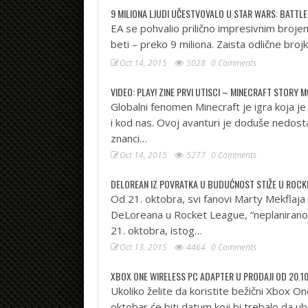
9 MILIONA LJUDI UČESTVOVALO U STAR WARS: BATTLE
EA se pohvalio prilično impresivnim brojem
beti – preko 9 miliona. Zaista odlične bro
Oct 14, 2015
5028
0 Comments
VIDEO: PLAY! ZINE PRVI UTISCI – MINECRAFT STORY 
Globalni fenomen Minecraft je igra koja j
i kod nas. Ovoj avanturi je doduše nedost
znanci…
Oct 14, 2015
5277
0 Comments
DELOREAN IZ POVRATKA U BUDUĆNOST STIŽE U ROCK
Od 21. oktobra, svi fanovi Marty Mekflaj
DeLoreana u Rocket League, “neplaniranom
21. oktobra, istog…
Oct 13, 2015
4464
0 Comments
XBOX ONE WIRELESS PC ADAPTER U PRODAJI OD 20.10
Ukoliko želite da koristite bežični Xbox On
oktobar će biti datum koji bi trebalo da u