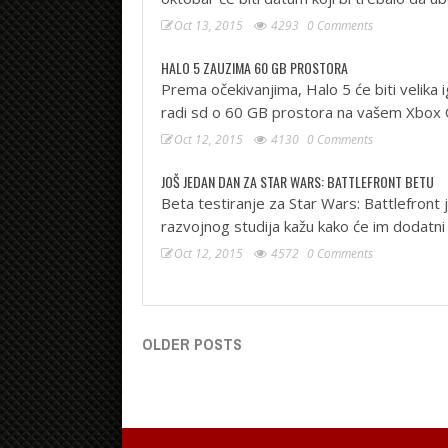
Oct 13, 2015
4293
0 Comments
HALO 5 ZAUZIMA 60 GB PROSTORA
Prema očekivanjima, Halo 5 će biti velika i
radi sd o 60 GB prostora na vašem Xbox 
Oct 12, 2015
4130
0 Comments
JOŠ JEDAN DAN ZA STAR WARS: BATTLEFRONT BETU
Beta testiranje za Star Wars: Battlefront
razvojnog studija kažu kako će im dodatn
Oct 12, 2015
4572
0 Comments
OLDER POSTS