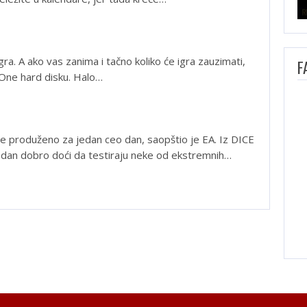
gra. A ako vas zanima i tačno koliko će igra zauzimati,
F
One hard disku. Halo…
 je produženo za jedan ceo dan, saopštio je EA. Iz DICE
i dan dobro doći da testiraju neke od ekstremnih…